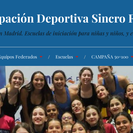
pación Deportiva Sincro R
n Madrid. Escuelas de iniciación para niñas y niños, y e
Equipos Federados
Escuelas
CAMPAÑA 50×100