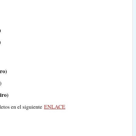
)
)
iro)
)
iro)
etos en el siguiente
ENLACE