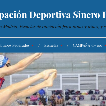
pación Deportiva Sincro R
n Madrid. Escuelas de iniciación para niñas y niños, y e
Equipos Federados
Escuelas
CAMPAÑA 50×100