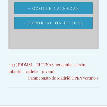
+ GOOGLE CALENDAR
+ EXPORTACIÓN DE ICAL
«
43 JJDDMM – RUTINAS benjamin- alevin –
infantil – cadete – juvenil
Campeonato de Madrid OPEN verano
»